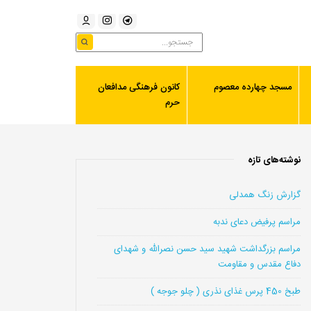
مسجد چهارده معصوم
کانون فرهنگی مدافعان
حرم
نوشته‌های تازه
گزارش زنگ همدلی
مراسم پرفیض دعای ندبه
مراسم بزرگداشت شهید سید حسن نصرالله و شهدای
دفاع مقدس و مقاومت
طبخ 450 پرس غذای نذری ( چلو جوجه )