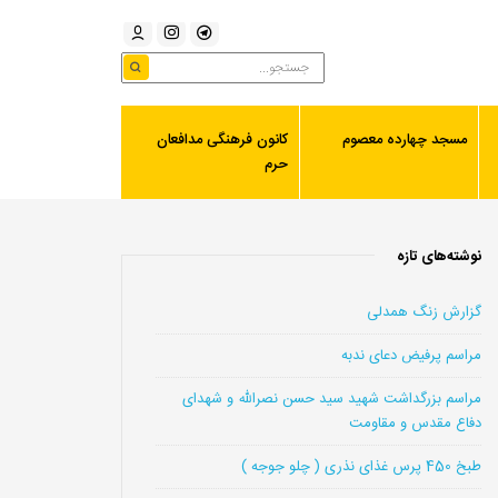
مسجد چهارده معصوم
کانون فرهنگی مدافعان
حرم
نوشته‌های تازه
گزارش زنگ همدلی
مراسم پرفیض دعای ندبه
مراسم بزرگداشت شهید سید حسن نصرالله و شهدای
دفاع مقدس و مقاومت
طبخ 450 پرس غذای نذری ( چلو جوجه )