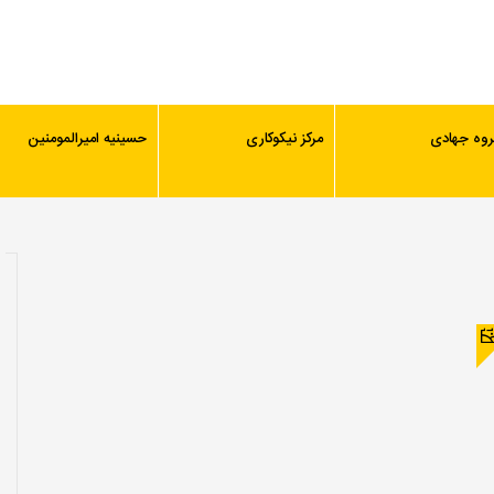
روه جهادی
مرکز نیکوکاری
حسینیه امیرالمومنین