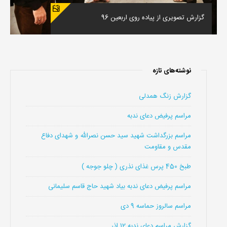
گزارش تصویری از پیاده روی اربعین 96
نوشته‌های تازه
گزارش زنگ همدلی
مراسم پرفیض دعای ندبه
مراسم بزرگداشت شهید سید حسن نصرالله و شهدای دفاع
مقدس و مقاومت
طبخ 450 پرس غذای نذری ( چلو جوجه )
مراسم پرفیض دعای ندبه بیاد شهید حاج قاسم سلیمانی
مراسم سالروز حماسه 9 دی
گزارش مراسم دعای ندبه 12 اذر