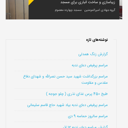
زیباسازی و ساخت انباری برای مسجد
,
گروه جهادی امیرالمومنین
مسجد چهارده معصوم
نوشته‌های تازه
گزارش زنگ همدلی
مراسم پرفیض دعای ندبه
مراسم بزرگداشت شهید سید حسن نصرالله و شهدای دفاع
مقدس و مقاومت
طبخ 450 پرس غذای نذری ( چلو جوجه )
مراسم پرفیض دعای ندبه بیاد شهید حاج قاسم سلیمانی
مراسم سالروز حماسه 9 دی
گزارش مراسم دعای ندبه 12 اذر