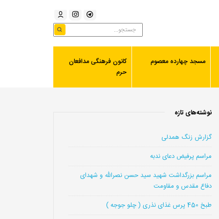
مسجد چهارده معصوم
کانون فرهنگی مدافعان
حرم
نوشته‌های تازه
گزارش زنگ همدلی
مراسم پرفیض دعای ندبه
مراسم بزرگداشت شهید سید حسن نصرالله و شهدای
دفاع مقدس و مقاومت
طبخ 450 پرس غذای نذری ( چلو جوجه )