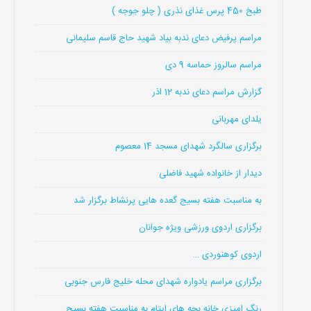
طبخ 450 پرس غذای نذری ( چلو جوجه )
مراسم پرفیض دعای ندبه بیاد شهید حاج قاسم سلیمانی
مراسم سالروز حماسه 9 دی
گزارش مراسم دعای ندبه 12 اذر
یلدای مهربانی
برگزاری سالگرد شهدای مسجد 14 معصوم
دیدار از خانواده شهید فاضلی
به مناسبت هفته بسیج گعده هایی پرنشاط برگزار شد
برگزاری اردوی ورزشی ویژه جوانان
اردوی کوهنوردی …
برگزاری مراسم یادواره شهدای محله خلیج فارس جنوبی
رنگ امیزی خانه بچه های ایتام به مناسبت هفته بسیج