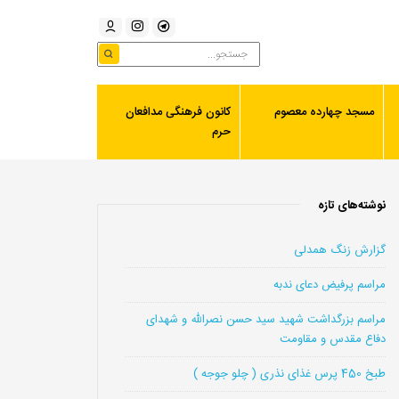
مسجد چهارده معصوم
کانون فرهنگی مدافعان
حرم
نوشته‌های تازه
گزارش زنگ همدلی
مراسم پرفیض دعای ندبه
مراسم بزرگداشت شهید سید حسن نصرالله و شهدای
دفاع مقدس و مقاومت
طبخ 450 پرس غذای نذری ( چلو جوجه )