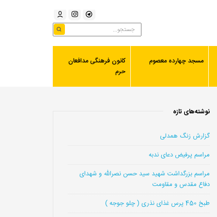
مسجد چهارده معصوم
کانون فرهنگی مدافعان
حرم
نوشته‌های تازه
گزارش زنگ همدلی
مراسم پرفیض دعای ندبه
مراسم بزرگداشت شهید سید حسن نصرالله و شهدای
دفاع مقدس و مقاومت
طبخ 450 پرس غذای نذری ( چلو جوجه )