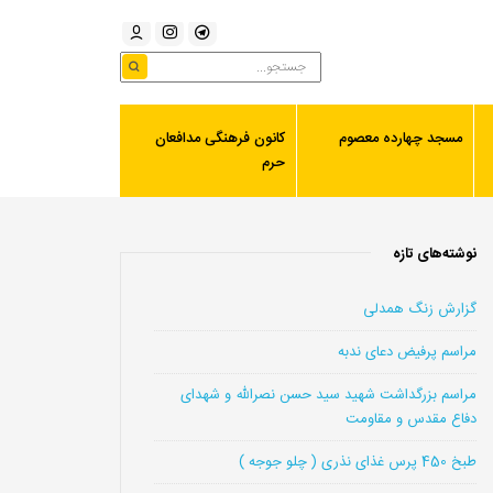
مسجد چهارده معصوم
کانون فرهنگی مدافعان
حرم
نوشته‌های تازه
گزارش زنگ همدلی
مراسم پرفیض دعای ندبه
مراسم بزرگداشت شهید سید حسن نصرالله و شهدای
دفاع مقدس و مقاومت
طبخ 450 پرس غذای نذری ( چلو جوجه )