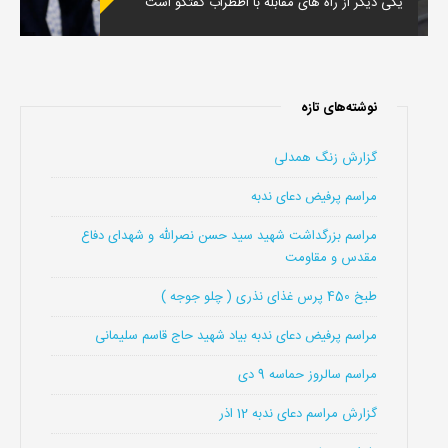
یکی دیگر از راه های مقابله با اظطراب گفتگو است
نوشته‌های تازه
گزارش زنگ همدلی
مراسم پرفیض دعای ندبه
مراسم بزرگداشت شهید سید حسن نصرالله و شهدای دفاع
مقدس و مقاومت
طبخ 450 پرس غذای نذری ( چلو جوجه )
مراسم پرفیض دعای ندبه بیاد شهید حاج قاسم سلیمانی
مراسم سالروز حماسه 9 دی
گزارش مراسم دعای ندبه 12 اذر