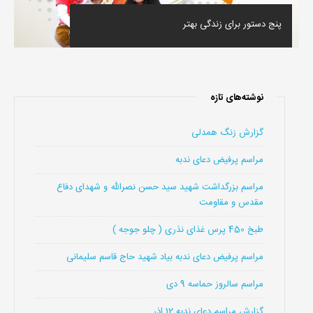
پنج دستور براى زندگى بهتر
نوشته‌های تازه
گزارش زنگ همدلی
مراسم پرفیض دعای ندبه
مراسم بزرگداشت شهید سید حسن نصرالله و شهدای دفاع
مقدس و مقاومت
طبخ 450 پرس غذای نذری ( چلو جوجه )
مراسم پرفیض دعای ندبه بیاد شهید حاج قاسم سلیمانی
مراسم سالروز حماسه 9 دی
گزارش مراسم دعای ندبه 12 اذر