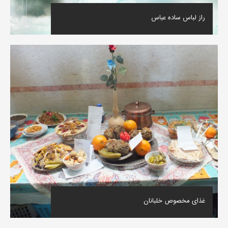
راز لباس ساده عباس
غذای مخصوص خلبانان