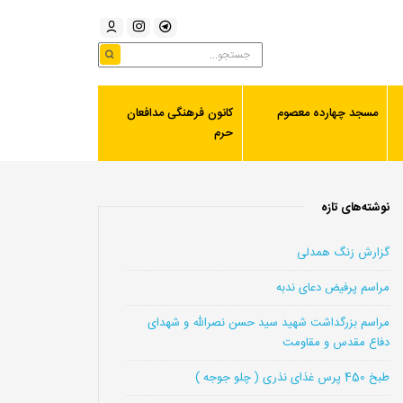
مسجد چهارده معصوم
کانون فرهنگی مدافعان
حرم
نوشته‌های تازه
گزارش زنگ همدلی
مراسم پرفیض دعای ندبه
مراسم بزرگداشت شهید سید حسن نصرالله و شهدای
دفاع مقدس و مقاومت
طبخ 450 پرس غذای نذری ( چلو جوجه )