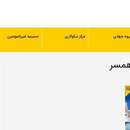
روه جهادی
مرکز نیکوکاری
حسینیه امیرالمومنین
همسر