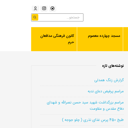
مسجد چهارده معصوم
کانون فرهنگی مدافعان
حرم
نوشته‌های تازه
گزارش زنگ همدلی
مراسم پرفیض دعای ندبه
مراسم بزرگداشت شهید سید حسن نصرالله و شهدای
دفاع مقدس و مقاومت
طبخ 450 پرس غذای نذری ( چلو جوجه )