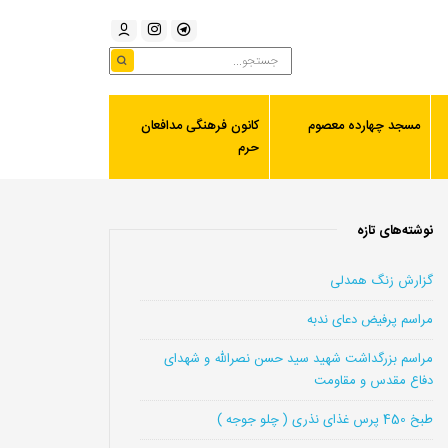
مسجد چهارده معصوم
کانون فرهنگی مدافعان
حرم
نوشته‌های تازه
گزارش زنگ همدلی
مراسم پرفیض دعای ندبه
مراسم بزرگداشت شهید سید حسن نصرالله و شهدای
دفاع مقدس و مقاومت
طبخ 450 پرس غذای نذری ( چلو جوجه )