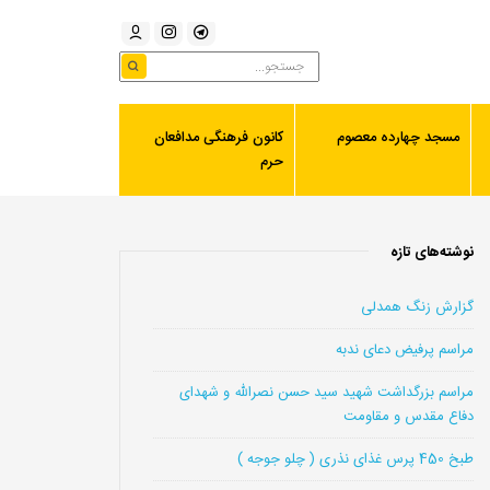
مسجد چهارده معصوم
کانون فرهنگی مدافعان
حرم
نوشته‌های تازه
گزارش زنگ همدلی
مراسم پرفیض دعای ندبه
مراسم بزرگداشت شهید سید حسن نصرالله و شهدای
دفاع مقدس و مقاومت
طبخ 450 پرس غذای نذری ( چلو جوجه )