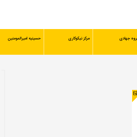
روه جهادی
مرکز نیکوکاری
حسینیه امیرالمومنین