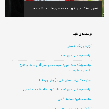
تصویر سنگ مزار شهید مدافع حرم علی سلطانمرادی
نوشته‌های تازه
گزارش زنگ همدلی
مراسم پرفیض دعای ندبه
مراسم بزرگداشت شهید سید حسن نصرالله و شهدای دفاع
مقدس و مقاومت
طبخ 450 پرس غذای نذری ( چلو جوجه )
مراسم پرفیض دعای ندبه بیاد شهید حاج قاسم سلیمانی
مراسم سالروز حماسه 9 دی
گزارش مراسم دعای ندبه 12 اذر