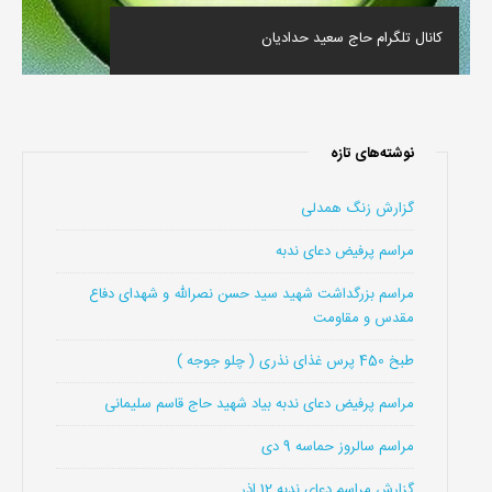
کانال تلگرام حاج سعید حدادیان
نوشته‌های تازه
گزارش زنگ همدلی
مراسم پرفیض دعای ندبه
مراسم بزرگداشت شهید سید حسن نصرالله و شهدای دفاع
مقدس و مقاومت
طبخ 450 پرس غذای نذری ( چلو جوجه )
مراسم پرفیض دعای ندبه بیاد شهید حاج قاسم سلیمانی
مراسم سالروز حماسه 9 دی
گزارش مراسم دعای ندبه 12 اذر