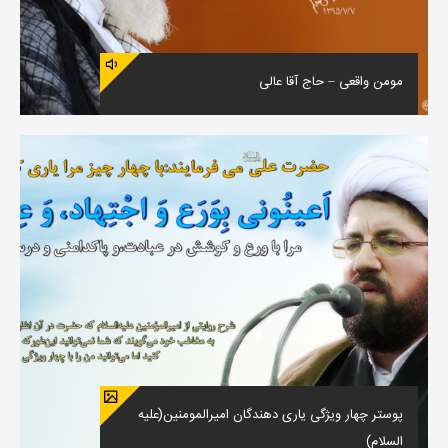
مومن واقعی – حاج آقا عالی
پوستر چهار ویژگی یاری دهندگان امیرالمومنین(علیه
السلام)