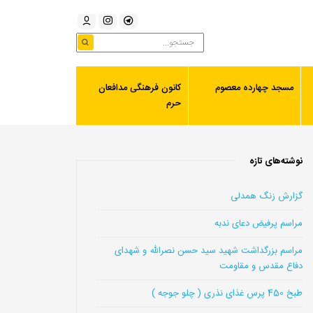
مسجد چهارده معصوم
کانون فرهنگی مدافعان
حرم
نوشته‌های تازه
گزارش زنگ همدلی
مراسم پرفیض دعای ندبه
مراسم بزرگداشت شهید سید حسن نصرالله و شهدای
دفاع مقدس و مقاومت
طبخ 450 پرس غذای نذری ( چلو جوجه )