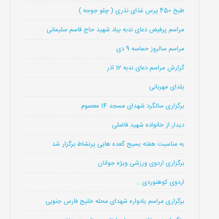
طبخ 450 پرس غذای نذری ( چلو جوجه )
مراسم پرفیض دعای ندبه بیاد شهید حاج قاسم سلیمانی
مراسم سالروز حماسه 9 دی
گزارش مراسم دعای ندبه 12 اذر
یلدای مهربانی
برگزاری سالگرد شهدای مسجد 14 معصوم
دیدار از خانواده شهید فاضلی
به مناسبت هفته بسیج گعده هایی پرنشاط برگزار شد
برگزاری اردوی ورزشی ویژه جوانان
اردوی کوهنوردی …
برگزاری مراسم یادواره شهدای محله خلیج فارس جنوبی