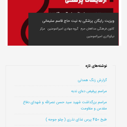
ویزیت رایگان پزشکی به نیت حاج قاسم سلیمانی
,
,
کانون فرهنگی مدافعان حرم
گروه جهادی امیرالمومنین
مرکز
نیکوکاری امیرالمومنین
نوشته‌های تازه
گزارش زنگ همدلی
مراسم پرفیض دعای ندبه
مراسم بزرگداشت شهید سید حسن نصرالله و شهدای دفاع
مقدس و مقاومت
طبخ 450 پرس غذای نذری ( چلو جوجه )