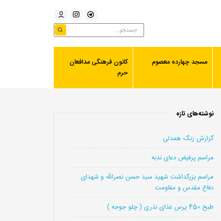
مسجد چهارده معصوم
کانون فرهنگی مدافعان
حرم
نوشته‌های تازه
گزارش زنگ همدلی
مراسم پرفیض دعای ندبه
مراسم بزرگداشت شهید سید حسن نصرالله و شهدای
دفاع مقدس و مقاومت
طبخ 450 پرس غذای نذری ( چلو جوجه )