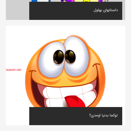
داستانهای بهلول
توکجا بدنیا اومدی؟