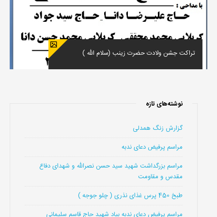
تراکت جشن ولادت حضرت زینب (سلام الله )
نوشته‌های تازه
گزارش زنگ همدلی
مراسم پرفیض دعای ندبه
مراسم بزرگداشت شهید سید حسن نصرالله و شهدای دفاع
مقدس و مقاومت
طبخ 450 پرس غذای نذری ( چلو جوجه )
مراسم پرفیض دعای ندبه بیاد شهید حاج قاسم سلیمانی