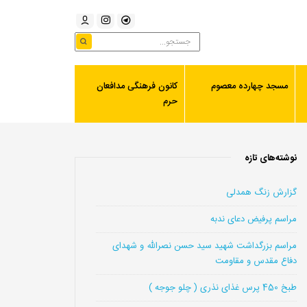
مسجد چهارده معصوم
کانون فرهنگی مدافعان
حرم
نوشته‌های تازه
گزارش زنگ همدلی
مراسم پرفیض دعای ندبه
مراسم بزرگداشت شهید سید حسن نصرالله و شهدای
دفاع مقدس و مقاومت
طبخ 450 پرس غذای نذری ( چلو جوجه )