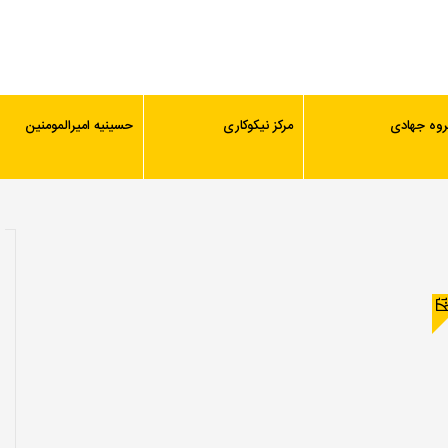
روه جهادی
مرکز نیکوکاری
حسینیه امیرالمومنین