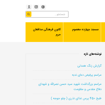
مسجد چهارده معصوم
کانون فرهنگی مدافعان
حرم
نوشته‌های تازه
گزارش زنگ همدلی
مراسم پرفیض دعای ندبه
مراسم بزرگداشت شهید سید حسن نصرالله و شهدای
دفاع مقدس و مقاومت
طبخ 450 پرس غذای نذری ( چلو جوجه )