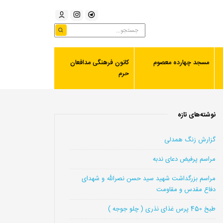
مسجد چهارده معصوم
کانون فرهنگی مدافعان
حرم
نوشته‌های تازه
گزارش زنگ همدلی
مراسم پرفیض دعای ندبه
مراسم بزرگداشت شهید سید حسن نصرالله و شهدای
دفاع مقدس و مقاومت
طبخ 450 پرس غذای نذری ( چلو جوجه )