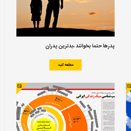
پدرها حتما بخوانند ،بدترین پدران
مطلعه کنید