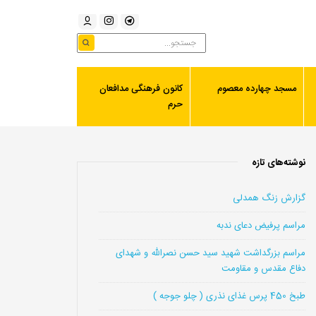
مسجد چهارده معصوم
کانون فرهنگی مدافعان
حرم
نوشته‌های تازه
گزارش زنگ همدلی
مراسم پرفیض دعای ندبه
مراسم بزرگداشت شهید سید حسن نصرالله و شهدای
دفاع مقدس و مقاومت
طبخ 450 پرس غذای نذری ( چلو جوجه )