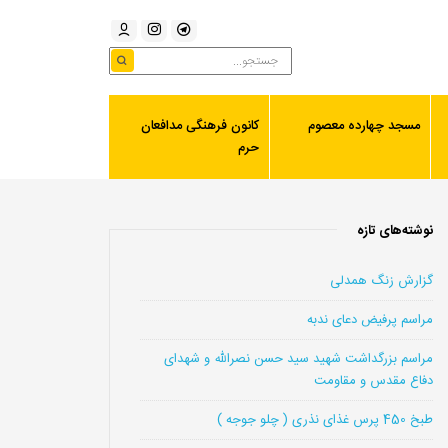
مسجد چهارده معصوم
کانون فرهنگی مدافعان
حرم
نوشته‌های تازه
گزارش زنگ همدلی
مراسم پرفیض دعای ندبه
مراسم بزرگداشت شهید سید حسن نصرالله و شهدای
دفاع مقدس و مقاومت
طبخ 450 پرس غذای نذری ( چلو جوجه )