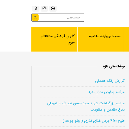
مسجد چهارده معصوم
کانون فرهنگی مدافعان
حرم
نوشته‌های تازه
گزارش زنگ همدلی
مراسم پرفیض دعای ندبه
مراسم بزرگداشت شهید سید حسن نصرالله و شهدای
دفاع مقدس و مقاومت
طبخ 450 پرس غذای نذری ( چلو جوجه )