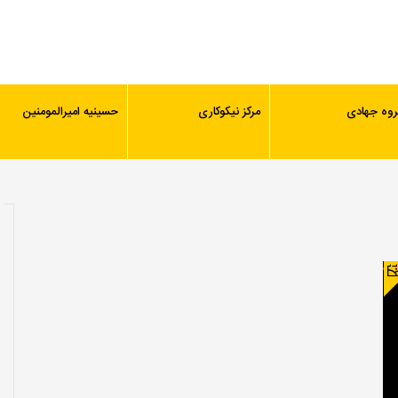
روه جهادی
مرکز نیکوکاری
حسینیه امیرالمومنین