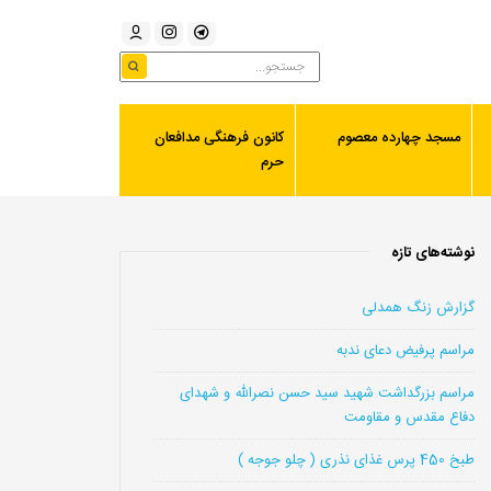
مسجد چهارده معصوم
کانون فرهنگی مدافعان
حرم
نوشته‌های تازه
گزارش زنگ همدلی
مراسم پرفیض دعای ندبه
مراسم بزرگداشت شهید سید حسن نصرالله و شهدای
دفاع مقدس و مقاومت
طبخ 450 پرس غذای نذری ( چلو جوجه )