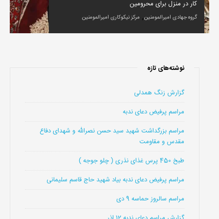
کار در منزل برای محرومین
,
گروه جهادی امیرالمومنین
مرکز نیکوکاری امیرالمومنین
نوشته‌های تازه
گزارش زنگ همدلی
مراسم پرفیض دعای ندبه
مراسم بزرگداشت شهید سید حسن نصرالله و شهدای دفاع
مقدس و مقاومت
طبخ 450 پرس غذای نذری ( چلو جوجه )
مراسم پرفیض دعای ندبه بیاد شهید حاج قاسم سلیمانی
مراسم سالروز حماسه 9 دی
گزارش مراسم دعای ندبه 12 اذر