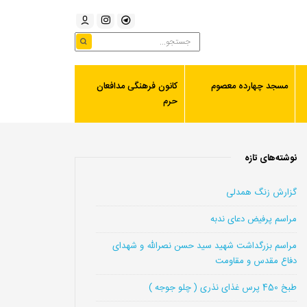
مسجد چهارده معصوم
کانون فرهنگی مدافعان
حرم
نوشته‌های تازه
گزارش زنگ همدلی
مراسم پرفیض دعای ندبه
مراسم بزرگداشت شهید سید حسن نصرالله و شهدای
دفاع مقدس و مقاومت
طبخ 450 پرس غذای نذری ( چلو جوجه )