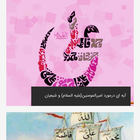
آیه ای درمورد امیرالمومنین(علیه السلام) و شیعیان