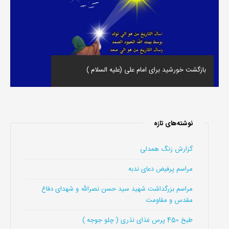
بازگشت خورشید برای امام علی (علیه السلام )
نوشته‌های تازه
گزارش زنگ همدلی
مراسم پرفیض دعای ندبه
مراسم بزرگداشت شهید سید حسن نصرالله و شهدای دفاع
مقدس و مقاومت
طبخ 450 پرس غذای نذری ( چلو جوجه )