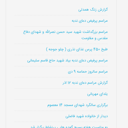
گزارش زنگ همدلی
مراسم پرفیض دعای ندبه
مراسم بزرگداشت شهید سید حسن نصرالله و شهدای دفاع
مقدس و مقاومت
طبخ 450 پرس غذای نذری ( چلو جوجه )
مراسم پرفیض دعای ندبه بیاد شهید حاج قاسم سلیمانی
مراسم سالروز حماسه 9 دی
گزارش مراسم دعای ندبه 12 اذر
یلدای مهربانی
برگزاری سالگرد شهدای مسجد 14 معصوم
دیدار از خانواده شهید فاضلی
به مناسبت هفته بسیج گعده هایی پرنشاط برگزار شد