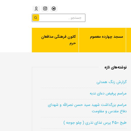
مسجد چهارده معصوم
کانون فرهنگی مدافعان
حرم
نوشته‌های تازه
گزارش زنگ همدلی
مراسم پرفیض دعای ندبه
مراسم بزرگداشت شهید سید حسن نصرالله و شهدای
دفاع مقدس و مقاومت
طبخ 450 پرس غذای نذری ( چلو جوجه )