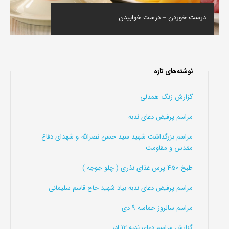
درست خوردن – درست خوابیدن
نوشته‌های تازه
گزارش زنگ همدلی
مراسم پرفیض دعای ندبه
مراسم بزرگداشت شهید سید حسن نصرالله و شهدای دفاع
مقدس و مقاومت
طبخ 450 پرس غذای نذری ( چلو جوجه )
مراسم پرفیض دعای ندبه بیاد شهید حاج قاسم سلیمانی
مراسم سالروز حماسه 9 دی
گزارش مراسم دعای ندبه 12 اذر