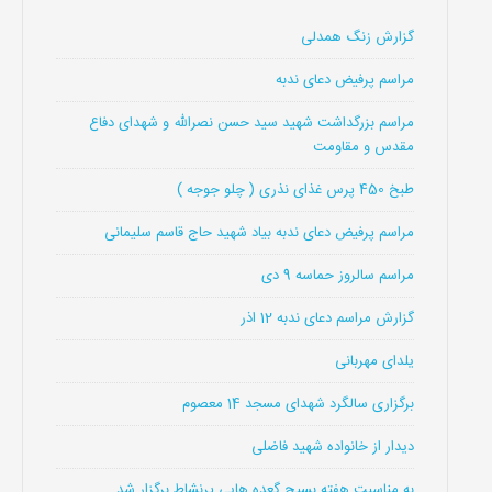
گزارش زنگ همدلی
مراسم پرفیض دعای ندبه
مراسم بزرگداشت شهید سید حسن نصرالله و شهدای دفاع
مقدس و مقاومت
طبخ 450 پرس غذای نذری ( چلو جوجه )
مراسم پرفیض دعای ندبه بیاد شهید حاج قاسم سلیمانی
مراسم سالروز حماسه 9 دی
گزارش مراسم دعای ندبه 12 اذر
یلدای مهربانی
برگزاری سالگرد شهدای مسجد 14 معصوم
دیدار از خانواده شهید فاضلی
به مناسبت هفته بسیج گعده هایی پرنشاط برگزار شد