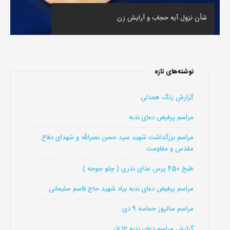
شأن نزول آیه حجاب و آرایش زن
نوشته‌های تازه
گزارش زنگ همدلی
مراسم پرفیض دعای ندبه
مراسم بزرگداشت شهید سید حسن نصرالله و شهدای دفاع
مقدس و مقاومت
طبخ 450 پرس غذای نذری ( چلو جوجه )
مراسم پرفیض دعای ندبه بیاد شهید حاج قاسم سلیمانی
مراسم سالروز حماسه 9 دی
گزارش مراسم دعای ندبه 12 اذر