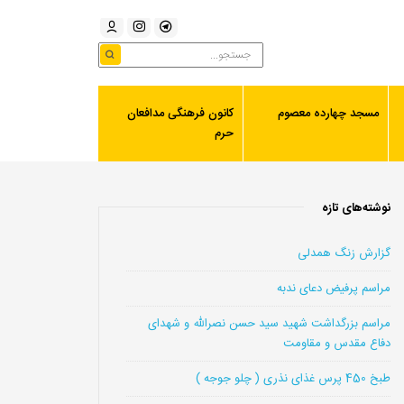
مسجد چهارده معصوم
کانون فرهنگی مدافعان
حرم
نوشته‌های تازه
گزارش زنگ همدلی
مراسم پرفیض دعای ندبه
مراسم بزرگداشت شهید سید حسن نصرالله و شهدای
دفاع مقدس و مقاومت
طبخ 450 پرس غذای نذری ( چلو جوجه )