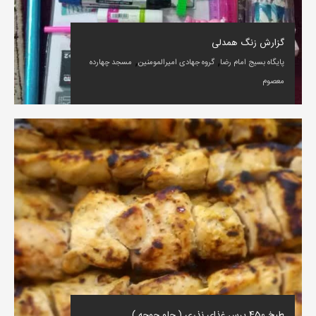
گزارش زنگ همدلی
,
,
پایگاه بسیج امام رضا
گروه جهادی امیرالمومنین
مسجد چهارده
معصوم
طبخ 450 پرس غذای نذری ( چلو جوجه )