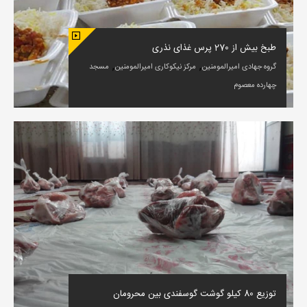
طبخ بیش از 270 پرس غذای نذری
,
,
گروه جهادی امیرالمومنین
مرکز نیکوکاری امیرالمومنین
مسجد
چهارده معصوم
توزیع 80 کیلو گوشت گوسفندی بین محرومان