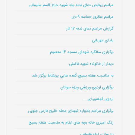
مراسم پرفیض دعای ندبه بیاد شهید حاج قاسم سلیمانی
مراسم سالروز حماسه 9 دی
گزارش مراسم دعای ندبه 12 اذر
یلدای مهربانی
برگزاری سالگرد شهدای مسجد 14 معصوم
دیدار از خانواده شهید فاضلی
به مناسبت هفته بسیج گعده هایی پرنشاط برگزار شد
برگزاری اردوی ورزشی ویژه جوانان
اردوی کوهنوردی …
برگزاری مراسم یادواره شهدای محله خلیج فارس جنوبی
رنگ امیزی خانه بچه های ایتام به مناسبت هفته بسیج
باز سازی لوله فاضلاب