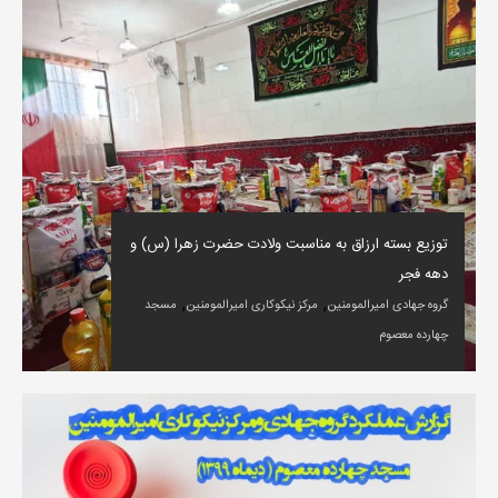
توزیع بسته ارزاق به مناسبت ولادت حضرت زهرا (س) و
دهه فجر
,
,
گروه جهادی امیرالمومنین
مرکز نیکوکاری امیرالمومنین
مسجد
چهارده معصوم