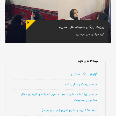
ویزیت رایگان خانواده های محروم
گروه جهادی امیرالمومنین
نوشته‌های تازه
گزارش زنگ همدلی
مراسم پرفیض دعای ندبه
مراسم بزرگداشت شهید سید حسن نصرالله و شهدای دفاع
مقدس و مقاومت
طبخ 450 پرس غذای نذری ( چلو جوجه )