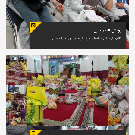
پویش #نذر_خون
,
کانون فرهنگی مدافعان حرم
گروه جهادی امیرالمومنین