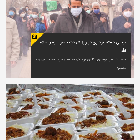
برپایی دسته عزاداری در روز شهادت حضرت زهرا سلام
الله
,
,
حسینیه امیرالمومنین
کانون فرهنگی مدافعان حرم
مسجد چهارده
معصوم