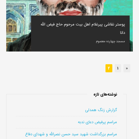
پوستر نقاشی پیرغلام اهل بیت مرحوم حاج فیض الله
دانا
مسجد چهارده معصوم
2
1
«
نوشته‌های تازه
گزارش زنگ همدلی
مراسم پرفیض دعای ندبه
مراسم بزرگداشت شهید سید حسن نصرالله و شهدای دفاع