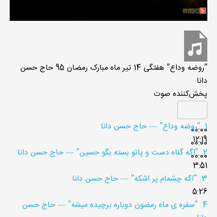
“روضه وداع”
هفتگی 14 تیر ماه مبارک رمضان 95
حاج حسن
دانا
پخش‌کننده صوت
1.
“روضه وداع”
— حاج حسن دانا
00:00
12:19
00:00
2.
“اگه گناه دست و پاتو بسته بگو حسین”
— حاج حسن دانا
00:00
3:51
3.
“اگه چشمام پر اشکه”
— حاج حسن دانا
5:26
4.
“سفره ی ماه رمضون دوباره برچیده میشه”
— حاج حسن