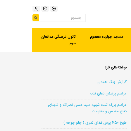
مسجد چهارده معصوم
کانون فرهنگی مدافعان
حرم
نوشته‌های تازه
گزارش زنگ همدلی
مراسم پرفیض دعای ندبه
مراسم بزرگداشت شهید سید حسن نصرالله و شهدای
دفاع مقدس و مقاومت
طبخ 450 پرس غذای نذری ( چلو جوجه )