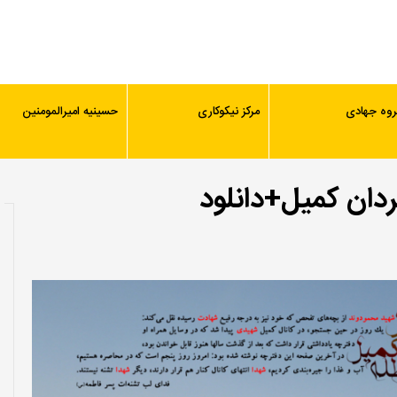
روه جهادی
مرکز نیکوکاری
حسینیه امیرالمومنین
ردان کمیل+دانلود