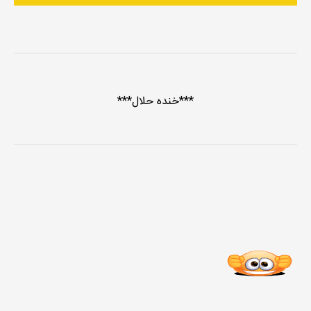
***خنده حلال***