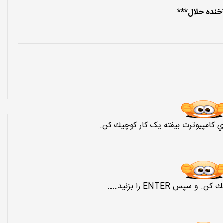
خنده حلال***
اي كامپيوترت بيفته یک كار كوچيك كن.