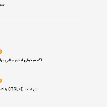
***
اگه ميخواي اتفاق جالبي بر
اول اينكه CTRL+D را كليك كن. و سپس ENTER را بزنيد……