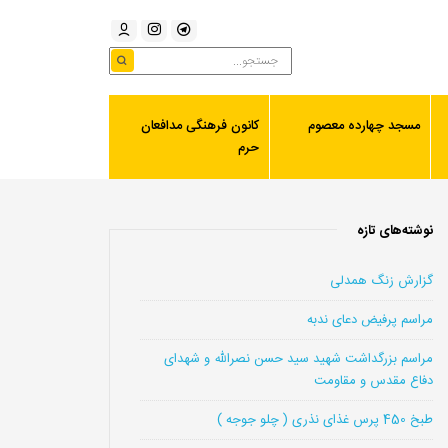
مسجد چهارده معصوم
کانون فرهنگی مدافعان
حرم
نوشته‌های تازه
گزارش زنگ همدلی
مراسم پرفیض دعای ندبه
مراسم بزرگداشت شهید سید حسن نصرالله و شهدای
دفاع مقدس و مقاومت
طبخ 450 پرس غذای نذری ( چلو جوجه )