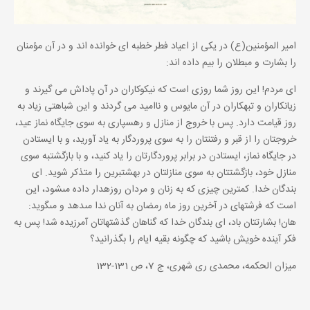
امیر المؤمنین(ع) در یكى از اعیاد فطر خطبه‏ اى خوانده‏ اند و در آن مؤمنان
را بشارت و مبطلان را بیم داده ‏اند:
اى مردم! این روز شما روزى است كه نیكوكاران در آن پاداش مى‏ گیرند و
زیانكاران و تبهكاران در آن مایوس و ناامید مى‏ گردند و این شباهتى زیاد به
روز قیامت دارد. پس با خروج از منازل و رهسپارى به سوى جایگاه نماز عید،
خروجتان را از قبر و رفتنتان را به سوى پروردگار به یاد آورید، و با ایستادن
در جایگاه نماز، ایستادن در برابر پروردگارتان را یاد كنید، و با بازگشت‏به سوى
منازل خود، بازگشتتان به سوى منازلتان در بهشت‏برین را متذكر شوید. اى
بندگان خدا. كمترین چیزى كه به زنان و مردان روزه‏دار داده مى‏شود، این
است كه فرشته‏اى در آخرین روز ماه رمضان به آنان ندا مى‏دهد و مى‏گوید:
هان! بشارتتان باد، اى بندگان خدا كه گناهان گذشته‏اتان آمرزیده شد! پس به
فكر آینده خویش باشید كه چگونه بقیه ایام را بگذرانید؟
میزان الحكمه، محمدى رى شهرى، ج 7، ص 131-132