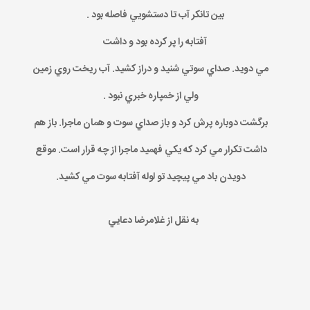
بين تانکر آب تا دستشويي فاصله بود .
آفتابه را پر کرده بود و داشت
مي دويد. صداي سوتي شنيد و دراز کشيد. آب ريخت روي زمين
ولي از خمپاره خبري نبود .
برگشت دوباره پرش کرد و باز صداي سوت و همان ماجرا. باز هم
داشت تکرار مي کرد که يکي فهميد ماجرا از چه قرار است. موقع
دويدن باد مي پيچيد تو لوله آفتابه سوت مي کشيد.
به نقل از غلامرضا دعايي