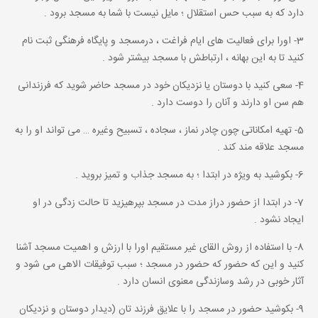
دارد که به سبب حس استقلال ؛ مایل نیست با شما به مسجد برود .
3- اورا برای فعالیت های ایام فراغت ، درمسجد و پایگاه فرهنگی ثبت نام
کنید تا به این بهانه ، ارتباطش با مسجد بیشتر شود .
4- سعی کنید با دوستان یا نزدیکان خود در مسجد حاضر شوید که فرزندانی
هم سن او دارند و آنان را دوست دارد .
5- تهیه امکاناتی چون چادر نماز ، سجاده ، تسبیح وغیره … می تواند او را به
مسجد علاقه مند کند .
6- بکوشید به ویژه در ابتدا ؛ به مسجد جذاب و تمیز بروید .
7- در ابتدا از حضور دراز مدت در مسجد بپرهیزید تا حالت زدگی در او
ایجاد نشود .
8- با استفاده از روش القای غیر مستقیم اورا با ارزش و اهمیت مسجد آشنا
کنید و این که حضور که حضور در مسجد ؛ سبب توفیقات الاهی می شود و
آثار خوبی در رشد وسازندگی معنوی انسان دارد .
9- بکوشید حضور در مسجد را با علایق فرزند تان (دیدار دوستان و نزدیکان