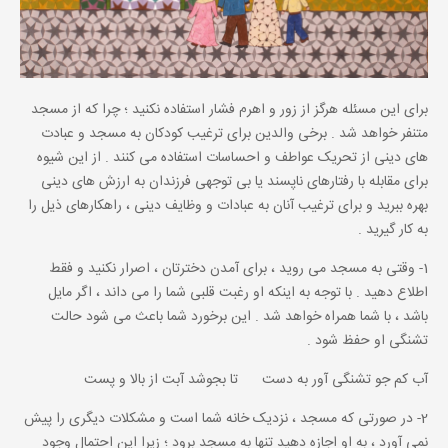
برای این مسئله هرگز از زور و اهرم فشار استفاده نکنید ؛ چرا که از مسجد
متنفر خواهد شد . برخی والدین برای ترغیب کودکان به مسجد و عبادت
های دینی از تحریک عواطف و احساسات استفاده می کنند . از این شیوه
برای مقابله با رفتارهای ناپسند یا بی توجهی فرزندان به ارزش های دینی
بهره ببرید و برای ترغیب آنان به عبادات و وظایف دینی ، راهکارهای ذیل را
به کار گیرید .
1- وقتی به مسجد می روید ، برای آمدن دخترتان ، اصرار نکنید و فقط
اطلاع دهید . با توجه به اینکه او رغبت قلبی شما را می داند ، اگر مایل
باشد ، با شما همراه خواهد شد . این برخورد شما باعث می شود حالت
تشنگی او حفظ شود .
آب کم جو تشنگی آور به دست تا بجوشد آبت از بالا و پست
2- در صورتی که مسجد ، نزدیک خانه شما است و مشکلات دیگری را پیش
نمی آورد ، به او اجازه دهید تنها به مسجد برود ؛ زیرا این احتمال وجود